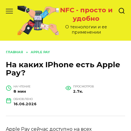
Перейти
NFC - просто и
к
содержанию
удобно
О технологии и ее
применении
ГЛАВНАЯ
»
APPLE PAY
На каких IPhone есть Apple
Pay?
НА ЧТЕНИЕ
ПРОСМОТРОВ
8 мин
2.7к.
ОБНОВЛЕНО
16.06.2026
Apple Pay сейчас доступно на всех