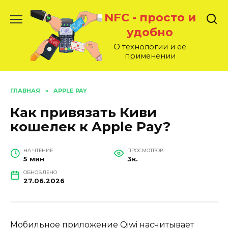
Перейти
NFC - просто и
к
содержанию
удобно
О технологии и ее
применении
ГЛАВНАЯ
»
APPLE PAY
Как привязать Киви
кошелек к Apple Pay?
НА ЧТЕНИЕ
ПРОСМОТРОВ
5 мин
3к.
ОБНОВЛЕНО
27.06.2026
Мобильное приложение Qiwi насчитывает