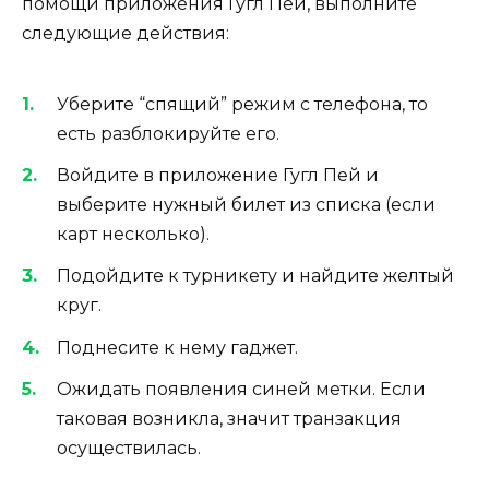
помощи приложения Гугл Пей, выполните
следующие действия:
Уб
ерите
“спящий” режим с телефона, то
есть разблокир
уйте
его.
Вой
д
и
те
в приложение Гугл Пей и
выб
ерите
нужный билет из списка (если
карт несколько).
Подойдите к турникету
и найдите желтый
круг.
Поднесите к нему гаджет.
Ожидать появления синей метки. Если
таковая возникла, значит транзакция
осуществилась.