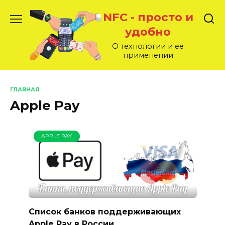
Перейти
NFC - просто и
к
содержанию
удобно
О технологии и ее
применении
ГЛАВНАЯ
Apple Pay
APPLE PAY
Список банков поддерживающих
Apple Pay в России