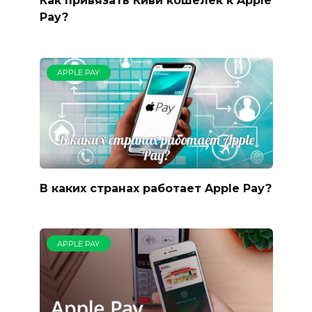
Как привязать Киви кошелек к Apple
Pay?
APPLE PAY
В каких странах работает Apple Рay?
APPLE PAY