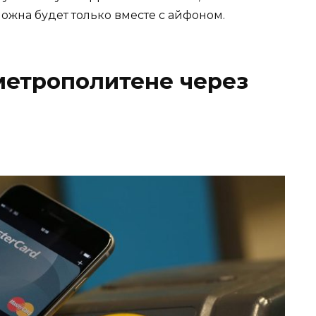
можн
а
будет только вместе с айфоном.
метрополитене через