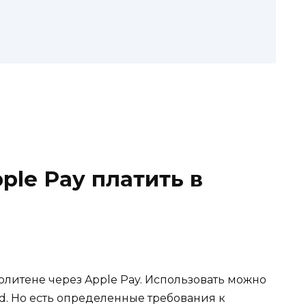
ple Pay платить в
олитене через Apple Pay.
И
спользовать можно
ad
. Но есть определенные требования к