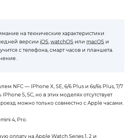
имание на технические характеристики
ледней версии
iOS
,
watchOS
или
macOS
и
чится с телефона, смарт часов и планшета.
чение.
улем NFC —
IPhone X, SE, 6/6 Plus и 6s/6s Plus, 7/7
ь
IPhone 5, 5C,
н
о в этих моделях отсутствует
проезд можно только совместно с Apple часами.
 mini 4, Pro.
 оплату на Apple Watch Series 1, 2 и