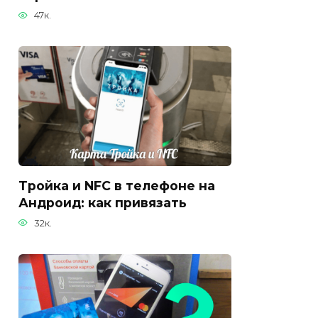
47к.
Тройка и NFC в телефоне на
Андроид: как привязать
32к.