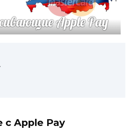
y
 с Apple Pay