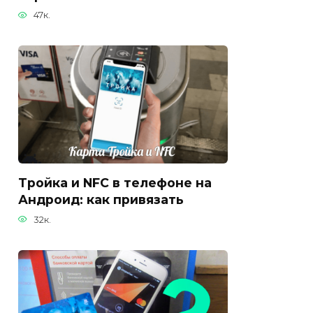
47к.
Тройка и NFC в телефоне на
Андроид: как привязать
32к.