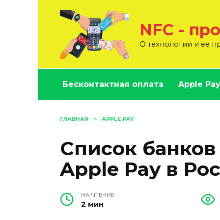
Перейти
к
NFC - пр
содержанию
О технологии и ее 
Бесконтактная оплата
Apple Pa
ГЛАВНАЯ
»
APPLE PAY
Список банко
Apple Pay в Ро
НА ЧТЕНИЕ
2 мин