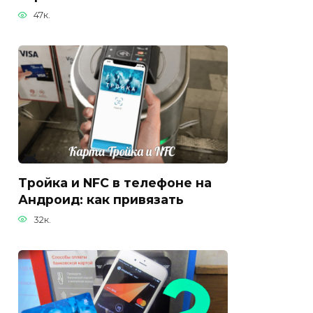
47к.
Тройка и NFC в телефоне на
Андроид: как привязать
32к.