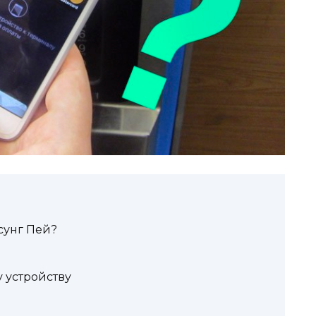
мсунг Пей?
 устройству