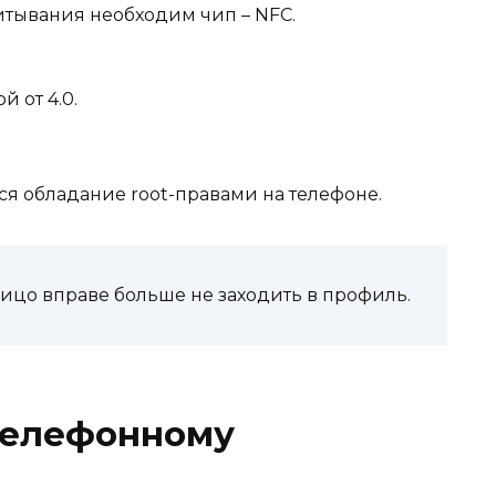
итывания необходим чип – NFC.
 от 4.0.
ся обладание root-правами на телефоне.
лицо вправе больше не заходить в профиль.
 телефонному