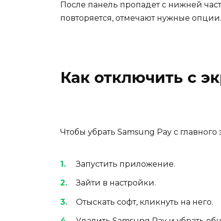
После панель пропадет с нижней час
повторяется, отмечают нужные опции
Как отключить с э
Чтобы убрать Samsung Pay с главного
Запустить приложение.
Зайти в настройки.
Отыскать
софт
, кликнуть на него.
У
далить Samsung Pay
и убрать об