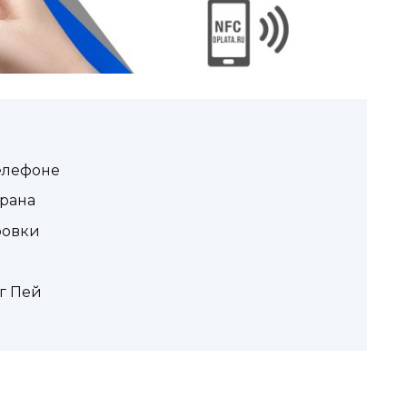
елефоне
крана
ровки
г Пей