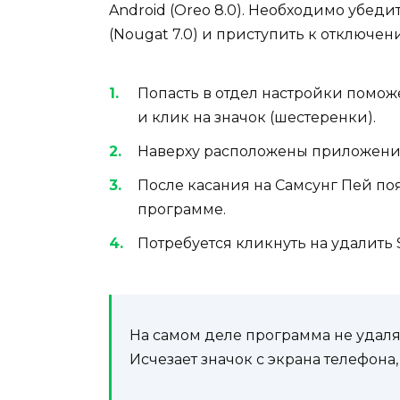
Android (Oreo 8.0). Необходимо убеди
(Nougat 7.0) и приступить к отключен
Попасть в отдел настройки помож
и клик на значок (шестеренки).
Наверху
расположены приложен
После касания на Самсунг Пей
по
программе.
Потребуется кликнуть на удалить S
На самом деле программа не удал
я
Исчез
ает
значок с экрана телефона