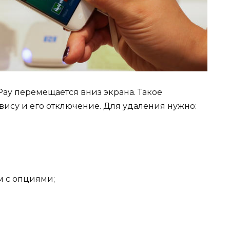
Pay
перемещается
в
низ экрана
. Такое
рвису
и его отключение. Для удаления нужно:
м с опциями;