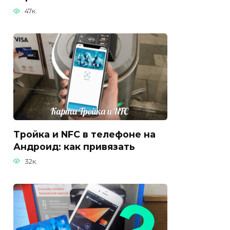
47к.
Тройка и NFC в телефоне на
Андроид: как привязать
32к.