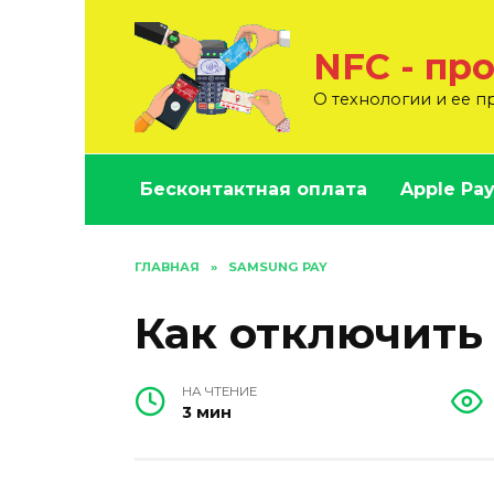
Перейти
к
NFC - пр
содержанию
О технологии и ее 
Бесконтактная оплата
Apple Pa
ГЛАВНАЯ
»
SAMSUNG PAY
Как отключить
НА ЧТЕНИЕ
3 мин