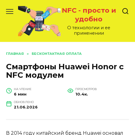
Перейти
NFC - просто и
к
содержанию
удобно
О технологии и ее
применении
ГЛАВНАЯ
»
БЕСКОНТАКТНАЯ ОПЛАТА
Смартфоны Huawei Honor с
NFC модулем
НА ЧТЕНИЕ
ПРОСМОТРОВ
6 мин
10.4к.
ОБНОВЛЕНО
21.06.2026
В 2014 году китайский бренд Huawei основал