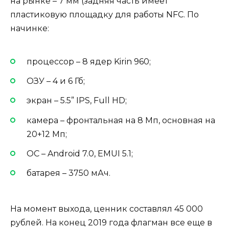
на рынке – 7 мм (задняя часть имеет
пластиковую площадку для работы NFC. По
начинке:
процессор – 8 ядер Kirin 960;
ОЗУ – 4 и 6 Гб;
экран – 5.5” IPS, Full HD;
камера – фронтальная на 8 Мп, основная на
20+12 Мп;
ОС – Android 7.0, EMUI 5.1;
батарея – 3750 мАч.
На момент выхода, ценник составлял 45 000
рублей. На конец 2019 года флагман все еще в