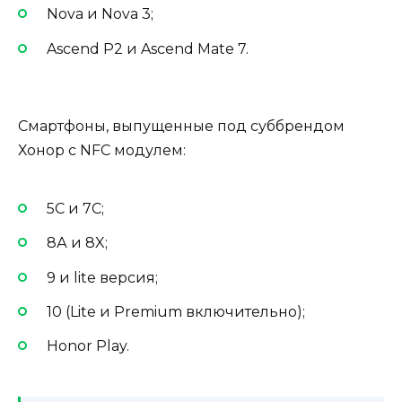
Nova и Nova 3;
Ascend P2 и Ascend Mate 7.
Смартфоны, выпущенные под суббрендом
Хонор с NFC модулем:
5C и 7C;
8А и 8X;
9 и lite версия;
10 (Lite и Premium включительно);
Honor Play.