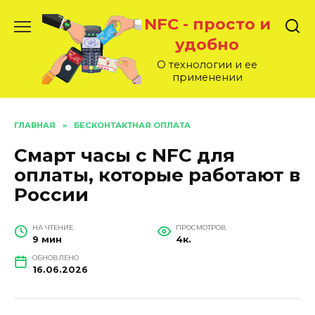
Перейти
NFC - просто и
к
содержанию
удобно
О технологии и ее
применении
ГЛАВНАЯ
»
БЕСКОНТАКТНАЯ ОПЛАТА
Смарт часы с NFC для
оплаты, которые работают в
России
НА ЧТЕНИЕ
ПРОСМОТРОВ
9 мин
4к.
ОБНОВЛЕНО
16.06.2026