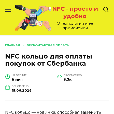
Перейти
NFC - просто и
к
содержанию
удобно
О технологии и ее
применении
ГЛАВНАЯ
»
БЕСКОНТАКТНАЯ ОПЛАТА
NFC кольцо для оплаты
покупок от Сбербанка
НА ЧТЕНИЕ
ПРОСМОТРОВ
8 мин
6.3к.
ОБНОВЛЕНО
15.06.2026
NFC кольцо — новинка, способная заменить