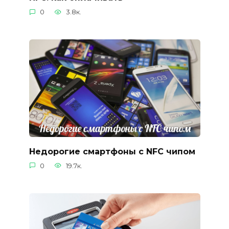
0
3.8к.
Недорогие смартфоны с NFC чипом
0
19.7к.