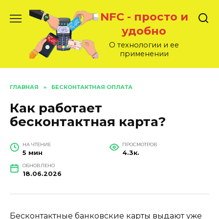
Перейти
NFC - просто и
к
содержанию
удобно
О технологии и ее
применении
ГЛАВНАЯ
»
БЕСКОНТАКТНАЯ ОПЛАТА
Как работает
бесконтактная карта?
НА ЧТЕНИЕ
ПРОСМОТРОВ
5 мин
4.3к.
ОБНОВЛЕНО
18.06.2026
Бесконтактные банковские карты выдают уже