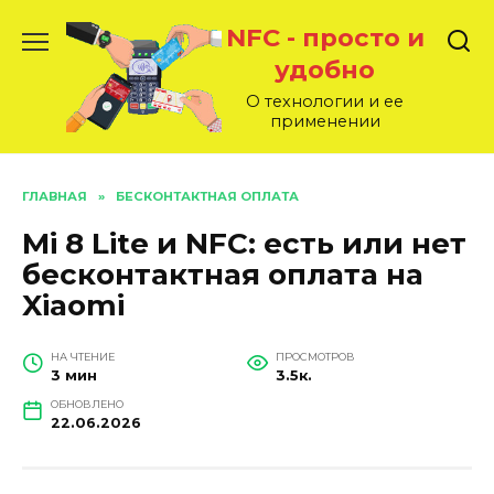
Перейти
NFC - просто и
к
содержанию
удобно
О технологии и ее
применении
ГЛАВНАЯ
»
БЕСКОНТАКТНАЯ ОПЛАТА
Mi 8 Lite и NFC: есть или нет
бесконтактная оплата на
Xiaomi
НА ЧТЕНИЕ
ПРОСМОТРОВ
3 мин
3.5к.
ОБНОВЛЕНО
22.06.2026